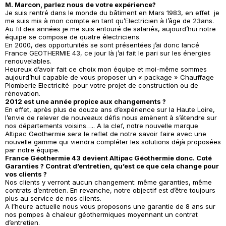
M. Marcon, parlez nous de votre expérience?
Je suis rentré dans le monde du bâtiment en Mars 1983, en effet je
me suis mis à mon compte en tant qu’Electricien à l’âge de 23ans.
Au fil des années je me suis entouré de salariés, aujourd’hui notre
équipe se compose de quatre électriciens.
En 2000, des opportunités se sont présentées j’ai donc lancé
France GEOTHERMIE 43, ce jour là j’ai fait le pari sur les énergies
renouvelables
.
Heureux d’avoir fait ce choix mon équipe et moi-même sommes
aujourd’hui capable de vous proposer un « package » Chauffage
Plomberie Electricité pour votre projet de construction ou de
rénovation.
2012 est une année propice aux changements ?
En effet, après plus de douze ans d’expérience sur la Haute Loire,
l’envie de relever de nouveaux défis nous amènent à s’étendre sur
nos départements voisins….. A la clef, notre nouvelle marque
Altipac Geothermie sera le reflet de notre savoir faire avec une
nouvelle gamme qui viendra compléter les solutions déjà proposées
par notre équipe.
France Géothermie 43 devient Altipac Géothermie donc. Coté
Garanties ? Contrat d’entretien, qu’est ce que cela change pour
vos clients ?
Nos clients y verront aucun changement: même garanties, même
contrats d’entretien. En revanche, notre objectif est d’être toujours
plus au service de nos clients.
A l’heure actuelle nous vous proposons une garantie de 8 ans sur
nos pompes à chaleur géothermiques moyennant un contrat
d’entretien.