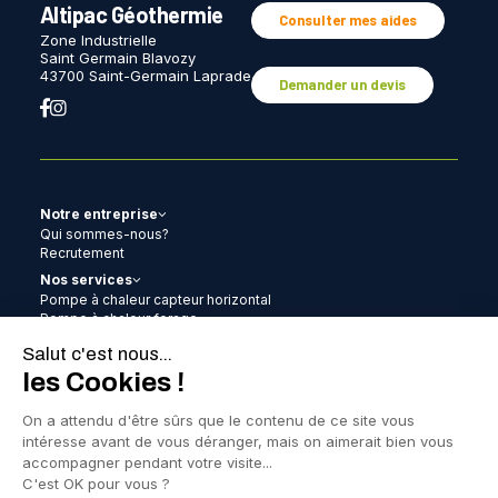
Altipac Géothermie
Consulter mes aides
Zone Industrielle
Saint Germain Blavozy
43700 Saint-Germain Laprade
Demander un devis
Notre entreprise
Qui sommes-nous?
Recrutement
Nos services
Pompe à chaleur capteur horizontal
Pompe à chaleur forage
Pompe à chaleur aérothermie
Pompe à chaleur clim
Chauffe-eau thermodynamique
Photovoltaïque
Remplacement gaz-gaz / gaz-eau
Contrat d’entretien
Les aides