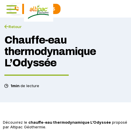
04 71 01 40 15
Retour
Chauffe-eau
thermodynamique
L’Odyssée
1min
de lecture
Découvrez le
chauffe-eau thermodynamique L’Odyssée
proposé
par Altipac Géothermie.