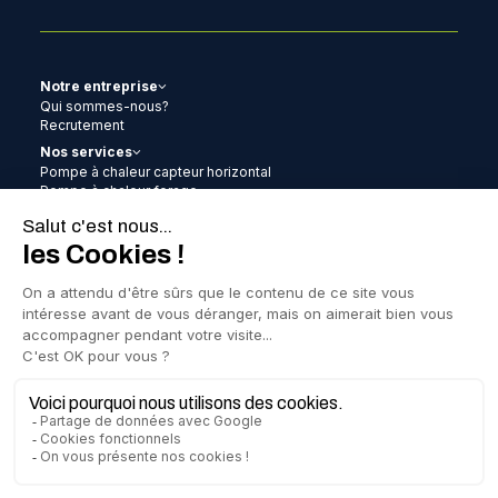
Notre entreprise
Qui sommes-nous?
Recrutement
Nos services
Pompe à chaleur capteur horizontal
Pompe à chaleur forage
Pompe à chaleur aérothermie
Pompe à chaleur clim
Chauffe-eau thermodynamique
Photovoltaïque
Remplacement gaz-gaz / gaz-eau
Contrat d’entretien
Les aides
Actualités
Nos réalisations
FAQ
Mentions légales
Politique de confidentialité