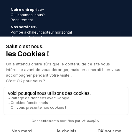
Notre entreprise
Qui sommes-nous?
Recrutement
Nos services
Pompe à chaleur capteur horizontal
Pompe à chaleur forage
Pompe à chaleur aérothermie
Pompe à chaleur clim
Chauffe-eau thermodynamique
Photovoltaïque
Remplacement gaz-gaz / gaz-eau
Contrat d’entretien
Les aides
Actualités
Nos réalisations
FAQ
Mentions légales
Politique de confidentialité
Création : 32 décembre