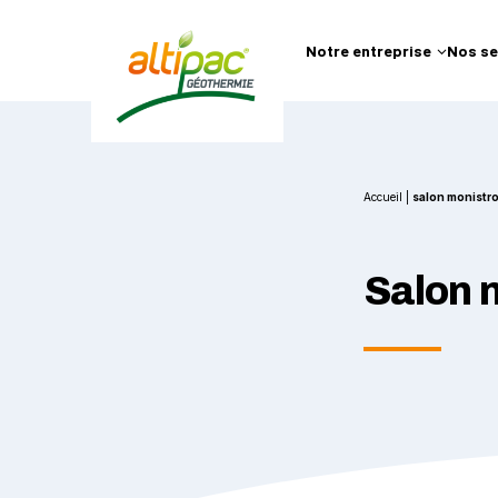
Notre entreprise
Nos se
Accueil
|
salon monistrol
Salon m