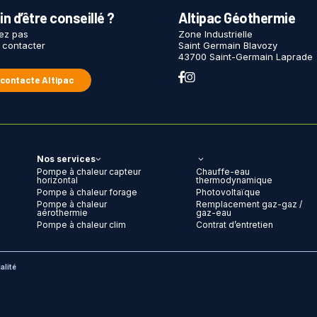
n d’être conseillé ?
Altipac Géothermie
tez pas
Zone Industrielle
 contacter
Saint Germain Blavozy
43700 Saint-Germain Laprade
 contacte Altipac
Nos services
Pompe à chaleur capteur
Chauffe-eau
horizontal
thermodynamique
Pompe à chaleur forage
Photovoltaïque
Pompe à chaleur
Remplacement gaz-gaz /
aérothermie
gaz-eau
Pompe à chaleur clim
Contrat d’entretien
alité