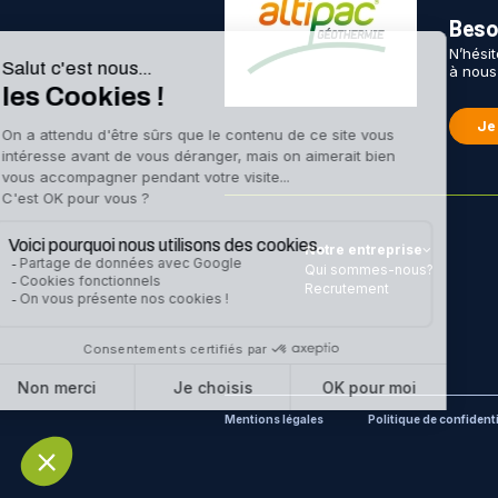
Besoi
N’hési
à nous
Je
Notre entreprise
Qui sommes-nous?
Recrutement
Mentions légales
Politique de confidenti