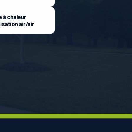
 à chaleur
isation air/air