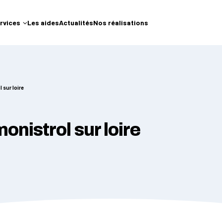
rvices
Les aides
Actualités
Nos réalisations
 sur loire
onistrol sur loire