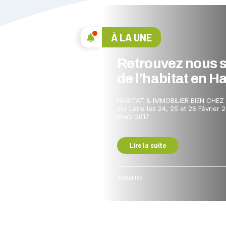
À LA UNE
Retrouvez nous 
de l’habitat en H
HABITAT & IMMOBILIER BIEN CHEZ S
sur Loire les 24, 25 et 26 Février 2
Mars 2017.
Lire la suite
Actualités