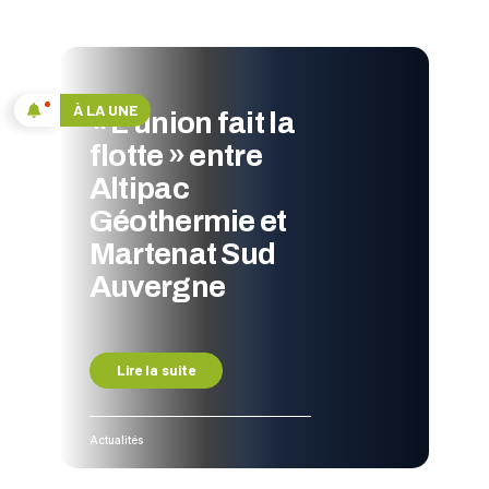
À LA UNE
« L’union fait la
flotte » entre
Altipac
Géothermie et
Martenat Sud
Auvergne
Lire la suite
Actualités