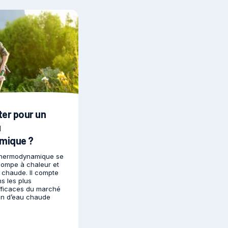
ter pour un
u
mique ?
thermodynamique se
ompe à chaleur et
u chaude. Il compte
ns les plus
efficaces du marché
on d’eau chaude