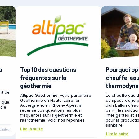
a
Top 10 des questions
Pourquoi op
fréquentes sur la
chauffe-ea
géothermie
thermodyna
nt de
Altipac Géothermie, votre partenaire
Le chauffe eau 
Géothermie en Haute-Loire, en
compose d’une p
s que
Auvergne et en Rhône-Alpes, a
d’un ballon d’ea
cle.
recensé vos questions les plus
parmi les solutio
fréquentes sur la géothermie et
intelligentes et 
l’aérothermie. Voici nos réponses.
pour la producti
sanitaire.
Lire la suite
chaleur
Lire la suite