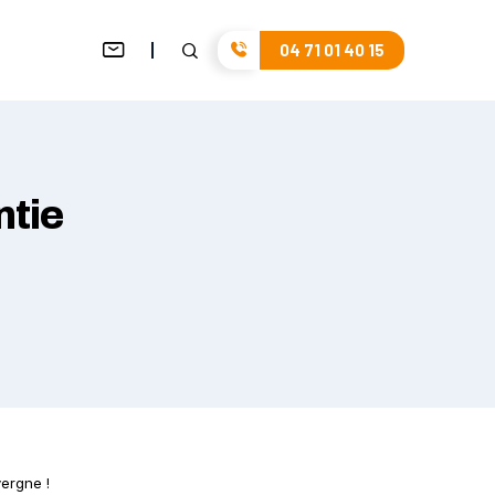
04 71 01 40 15
ntie
vergne !