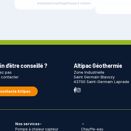
Actualités
Chauffage
Pompe à chaleur
n d’être conseillé ?
Altipac Géothermie
tez pas
Zone Industrielle
 contacter
Saint Germain Blavozy
43700 Saint-Germain Laprade
 contacte Altipac
Nos services
Pompe à chaleur capteur
Chauffe-eau