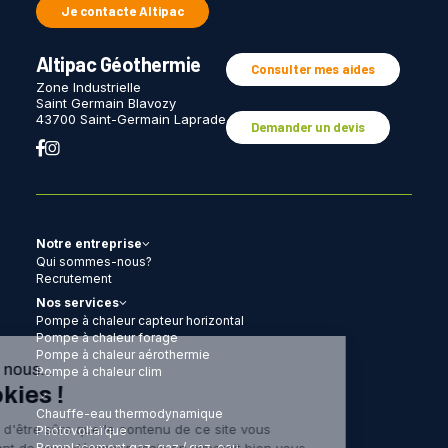
Je contacte Altipac
Altipac Géothermie
Consulter mes aides
Zone Industrielle
Saint Germain Blavozy
43700 Saint-Germain Laprade
Demander un devis
Notre entreprise
Qui sommes-nous?
Recrutement
Nos services
Pompe à chaleur capteur horizontal
Pompe à chaleur forage
Pompe à chaleur aérothermie
Pompe à chaleur clim
Chauffe-eau thermodynamique
Photovoltaïque
Remplacement gaz-gaz / gaz-eau