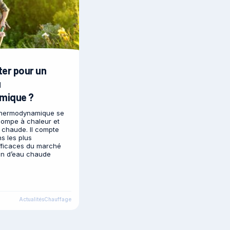
ter pour un
u
mique ?
thermodynamique se
ompe à chaleur et
u chaude. Il compte
ns les plus
efficaces du marché
on d’eau chaude
Actualités
Chauffage