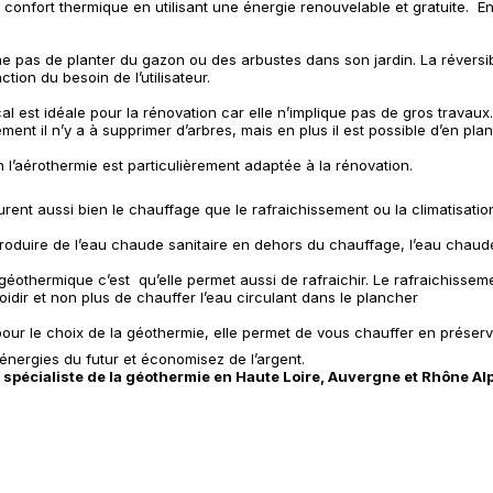
 confort thermique en utilisant une énergie renouvelable et gratuite. E
 pas de planter du gazon ou des arbustes dans son jardin. La réversibi
ion du besoin de l’utilisateur.
l est idéale pour la rénovation car elle n’implique pas de gros travaux.
ent il n’y a à supprimer d’arbres, mais en plus il est possible d’en plan
on l’aérothermie est particulièrement adaptée à la rénovation.
ent aussi bien le chauffage que le rafraichissement ou la climatisation 
oduire de l’eau chaude sanitaire en dehors du chauffage, l’eau chaude
ion géothermique c’est qu’elle permet aussi de rafraichir. Le rafraichisse
oidir et non plus de chauffer l’eau circulant dans le plancher
ur le choix de la géothermie, elle permet de vous chauffer en préserv
énergies du futur et économisez de l’argent.
 spécialiste de la géothermie en Haute Loire, Auvergne et Rhône Al