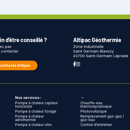
n d’être conseillé ?
Altipac Géothermie
tez pas
Zone Industrielle
 contacter
Saint Germain Blavozy
43700 Saint-Germain Laprade
 contacte Altipac
Nos services
Pompe à chaleur capteur
Chauffe-eau
horizontal
thermodynamique
Pompe à chaleur forage
Photovoltaïque
Pompe à chaleur
Remplacement gaz-gaz /
aérothermie
gaz-eau
Pompe à chaleur clim
Contrat d’entretien