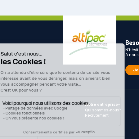
Besoi
N’hési
à nous
Je
Notre entreprise
Qui sommes-nous?
Recrutement