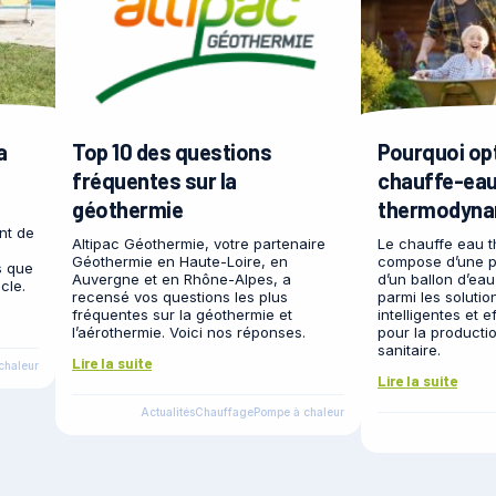
a
Top 10 des questions
Pourquoi op
fréquentes sur la
chauffe-ea
géothermie
thermodyna
nt de
Altipac Géothermie, votre partenaire
Le chauffe eau 
Géothermie en Haute-Loire, en
compose d’une p
s que
Auvergne et en Rhône-Alpes, a
d’un ballon d’ea
cle.
recensé vos questions les plus
parmi les solutio
fréquentes sur la géothermie et
intelligentes et 
l’aérothermie. Voici nos réponses.
pour la producti
sanitaire.
Lire la suite
chaleur
Lire la suite
Actualités
Chauffage
Pompe à chaleur