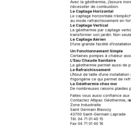
Avec la géothermie, j’assure mon
nécessiter de combustion.
Le Captage Horizontal
Le captage horizontale n’empêche
au mode rafraichissement en fonct
Le Captage Vertical
La géothermie par captage vertica
transformer son jardin. Non seulem
Le Captage Aérien
D’une grande facilité d’installati
Un Fonctionnement Simple
Certaines pompes à chaleur assur
L’Eau Chaude Sanitaire
La géothermie permet aussi de pr
Le Rafraichissement
L’Atout de taille d’une installat
frigorigène ce qui permet de refr
La Géothermie chez mo
i
De nombreuses raisons plaides po
Faites vous aussi confiance aux 
Contactez
Altipac Géothermie
, l
e
Zone Industrielle
Saint Germain Blavozy
43700 Saint-Germain Laprade
Tél. 04 71 01 40 15
Fax 04 71 01 40 16