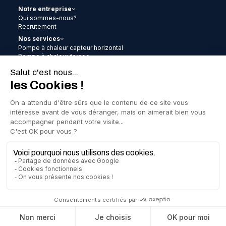
Notre entreprise
Qui sommes-nous?
Recrutement
Nos services
Pompe à chaleur capteur horizontal
Pompe à chaleur forage
Pompe à chaleur aérothermie
Pompe à chaleur clim
Chauffe-eau thermodynamique
Photovoltaïque
Remplacement gaz-gaz / gaz-eau
Contrat d’entretien
Les aides
Actualités
Nos réalisations
FAQ
Mentions légales
Politique de confidentialité
Création : 32 décembre