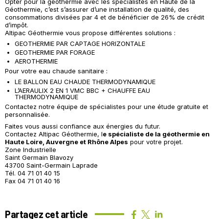
Opter pour la géothermie avec les spécialistes en Haute de la
Géothermie, c’est s’assurer d’une installation de qualité, des
consommations divisées par 4 et de bénéficier de 26% de crédit
d’impôt.
Altipac Géothermie vous propose différentes solutions :
GEOTHERMIE PAR CAPTAGE HORIZONTALE
GEOTHERMIE PAR FORAGE
AEROTHERMIE
Pour votre eau chaude sanitaire :
LE BALLON EAU CHAUDE THERMODYNAMIQUE
L’AERAULIX 2 EN 1 VMC BBC + CHAUFFE EAU
THERMODYNAMIQUE
Contactez notre équipe de spécialistes pour une étude gratuite et
personnalisée.
Faites vous aussi confiance aux énergies du futur.
Contactez
Altipac Géothermie
, l
e spécialiste de la géothermie en
Haute Loire, Auvergne et Rhône Alpes
pour votre projet.
Zone Industrielle
Saint Germain Blavozy
43700 Saint-Germain Laprade
Tél. 04 71 01 40 15
Fax 04 71 01 40 16
Partagez cet article