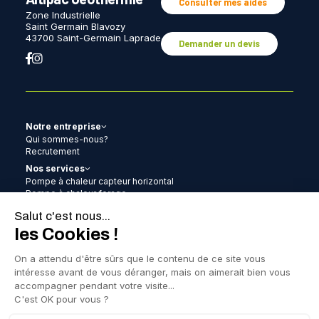
Consulter mes aides
Zone Industrielle
Saint Germain Blavozy
43700 Saint-Germain Laprade
Demander un devis
Notre entreprise
Qui sommes-nous?
Recrutement
Nos services
Pompe à chaleur capteur horizontal
Pompe à chaleur forage
Pompe à chaleur aérothermie
Pompe à chaleur clim
Chauffe-eau thermodynamique
Photovoltaïque
Remplacement gaz-gaz / gaz-eau
Contrat d’entretien
Les aides
Actualités