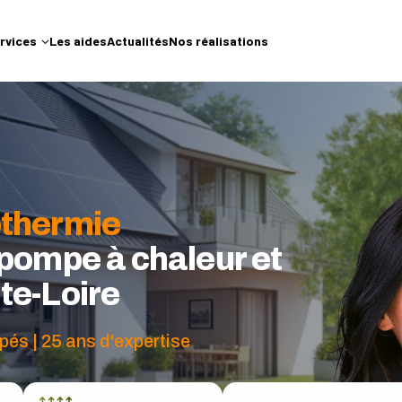
rvices
Les aides
Actualités
Nos réalisations
othermie
 pompe à chaleur et
te-Loire
pés | 25 ans d'expertise