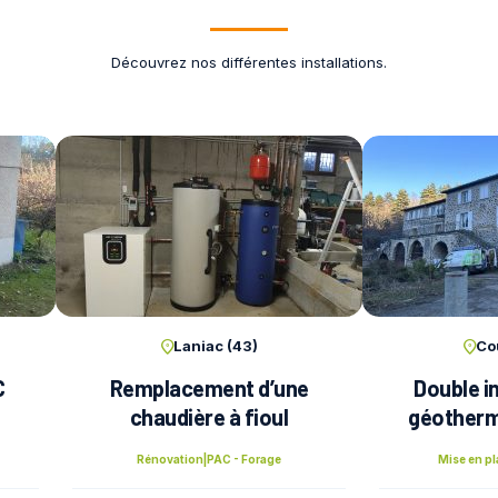
Découvrez nos différentes installations.
Laniac (43)
Co
C
Remplacement d’une
Double in
chaudière à fioul
géotherm
Rénovation
|
PAC - Forage
Mise en pl