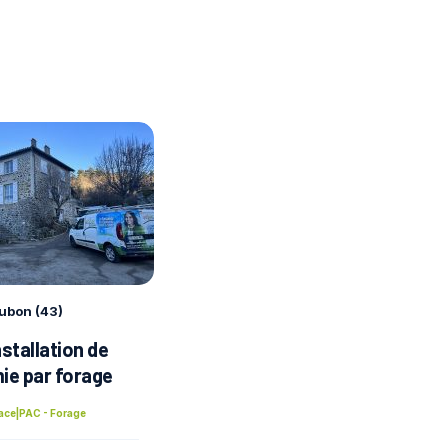
ubon (43)
stallation de
ie par forage
ace
|
PAC - Forage