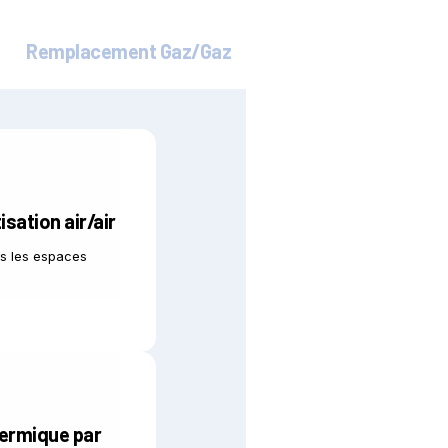
Remplacement Gaz/Gaz
sation air/air
us les espaces
ermique par