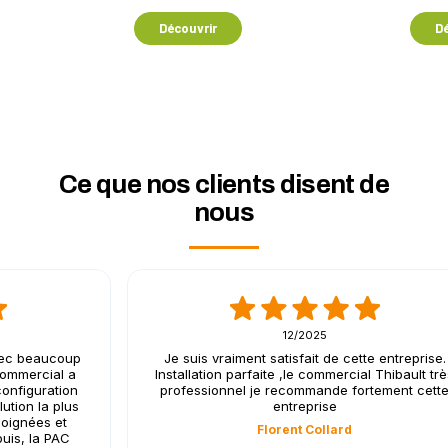
Découvrir
Dé
Ce que nos clients disent de
nous
12/2025
avec beaucoup
Je suis vraiment satisfait de cette entreprise.
commercial a
Installation parfaite ,le commercial Thibault tr
configuration
professionnel je recommande fortement cett
lution la plus
entreprise
soignées et
Florent Collard
uis, la PAC