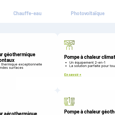
Chauffe-eau
Photovoltaïque
ur géothermique
Pompe à chaleur climati
zontaux
Un équipement 2-en-1
thermique exceptionnelle
La solution parfaite pour to
randes surfaces
En savoir +
Pompe à chaleur géoth
ur aérothermique