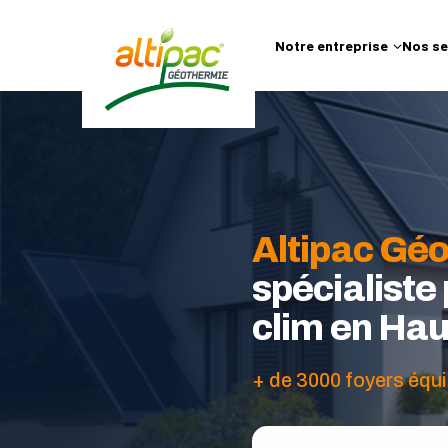
Notre entreprise
Nos se
Altipac Gé
spécialiste
clim en Hau
+ de 3000 foyers équi